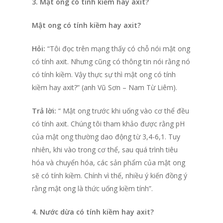
3. Mật ong có tính kiềm hay axit?
Mật ong có tính kiềm hay axit?
Hỏi:
“Tôi đọc trên mạng thấy có chỗ nói mật ong
có tính axit. Nhưng cũng có thông tin nói rằng nó
có tính kiềm. Vậy thực sự thì mật ong có tính
kiềm hay axit?” (anh Vũ Sơn – Nam Từ Liêm).
Trả lời:
“ Mật ong trước khi uống vào cơ thể đều
có tính axit. Chúng tôi tham khảo được rằng pH
của mật ong thường dao động từ 3,4-6,1. Tuy
nhiên, khi vào trong cơ thể, sau quá trình tiêu
hóa và chuyển hóa, các sản phẩm của mật ong
sẽ có tính kiềm. Chính vì thế, nhiều ý kiến đồng ý
rằng mật ong là thức uống kiềm tính”.
4. Nước dừa có tính kiềm hay axit?