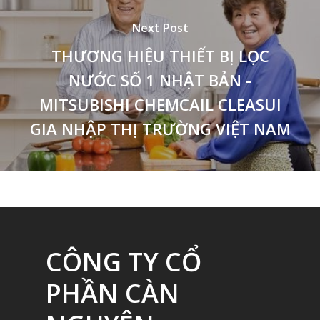
Next Post
THƯƠNG HIỆU THIẾT BỊ LỌC
NƯỚC SỐ 1 NHẬT BẢN -
MITSUBISHI CHEMCAIL CLEASUI
GIA NHẬP THỊ TRƯỜNG VIỆT NAM
CÔNG TY CỔ
PHẦN CÀN