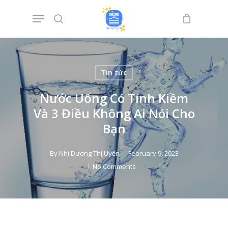
Skip
Menu
to
search
main
content
Tin tức
Nước Uống Có Tính Kiềm
Và 3 Điều Không Ai Nói Cho
Bạn
By
Nhi Dương Thị Uyển
February 9, 2023
No Comments